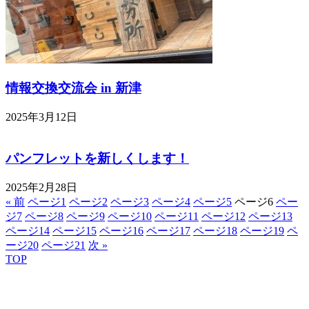
情報交換交流会 in 新津
2025年3月12日
パンフレットを新しくします！
2025年2月28日
« 前
ページ
1
ページ
2
ページ
3
ページ
4
ページ
5
ページ
6
ペー
ジ
7
ページ
8
ページ
9
ページ
10
ページ
11
ページ
12
ページ
13
ページ
14
ページ
15
ページ
16
ページ
17
ページ
18
ページ
19
ペ
ージ
20
ページ
21
次 »
TOP