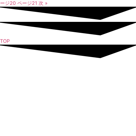
ージ
20
ページ
21
次 »
TOP