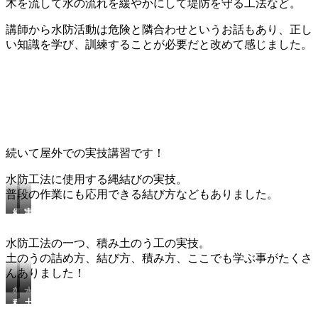
木を流して水の流れを緩やかにして堤防を守る工法など。
講師から水防活動は危険と隣合わせというお話もあり、正し
い知識を学び、訓練することが必要だと改めて感じました。
続いて屋外での実技講習です！
水防工法に使用する縄結びの実技。
普段の作業にも応用できる結び方などもありました。
縄
実
の
践
結
的
水防工法の一つ、積み土のう工の実技。
び
な
土のうの詰め方、結び方、積み方、ここでも学ぶ事がたくさ
方
結
んありました！
実
び
技
方
効
水
も
積
土
率
防
学
み
の
の
工