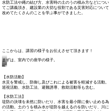
水防工法や縄の結び方、水害時の土のうの積み方などについ
てご講義頂き、建設業の大切な役割である災害対応について
改めてたくさんのことを学ぶ事ができました。
ここからは、講習の様子をお伝えさせて頂きます！
まずは、室内での座学の様子。
水
防
工
【水防活動】
法
水災を警戒し、防御し及びこれによる被害を軽減する活動。
と
巡視活動、水防工法、避難誘導、救助活動等も含む。
特
長
に
【水防工法】
つ
堤防の決壊を未然に防いだり、水害を最小限に食い止める為
い
の活動。土のうを積み水が堤防を越えるのを防いだり、川に
て