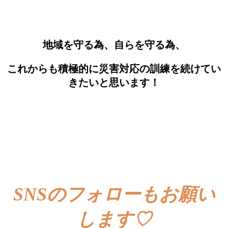
び
土
う
良
法
ま
の
の
い
の
し
う
置
詰
土
た
工
き
め
の
実
方、
方
う
地域を守る為、自らを守る為、
技
向
実
袋
き
技
の
これからも積極的に災害対応の訓練を続けてい
も
結
重
び
きたいと思います！
要
方
で
実
し
技
た
SNSのフォローもお願い
します♡