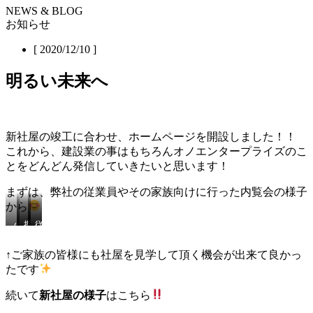
NEWS & BLOG
お知らせ
[ 2020/12/10 ]
明るい未来へ
新社屋の竣工に合わせ、ホームページを開設しました！！
これから、建設業の事はもちろんオノエンタープライズのこ
とをどんどん発信していきたいと思います！
まずは、弊社の従業員やその家族向けに行った内覧会の様子
から
パ
微
探
休
従
パ
笑
検
憩
業
と
ま
楽
室
員
↑ご家族の皆様にも社屋を見学して頂く機会が出来て良かっ
一
し
し
で
家
たです
緒
い
い
人
族
に
後
な！
形
と
続いて
新社屋の様子
はこちら
見
ろ
遊
交
学
姿。
び！
流