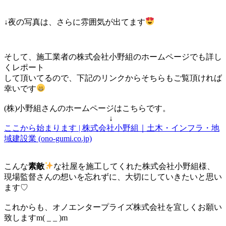
(^^)/
で
き
↓夜の写真は、さらに雰囲気が出てます
る
貴
重
な
そして、施工業者の株式会社小野組のホームページでも詳し
時
間。
くレポート
して頂いてるので、下記のリンクからそちらもご覧頂ければ
幸いです
(株)小野組さんのホームページはこちらです。
↓
ここから始まります | 株式会社小野組｜土木・インフラ・地
域建設業 (ono-gumi.co.jp)
こんな
素敵
な社屋を施工してくれた株式会社小野組様、
現場監督さんの想いを忘れずに、大切にしていきたいと思い
ます♡
これからも、オノエンタープライズ株式会社を宜しくお願い
致しますm( _ _ )m