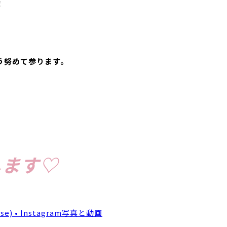
！
う努めて参ります。
します♡
) • Instagram写真と動画